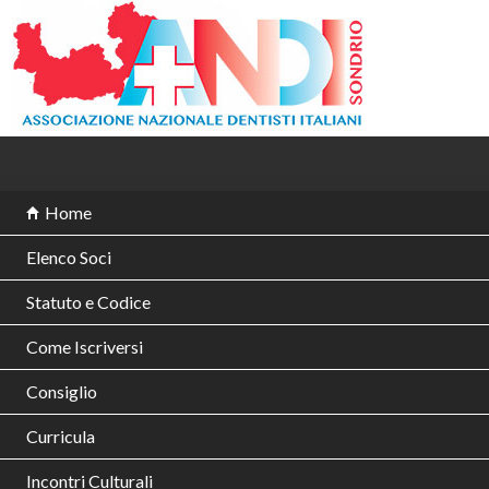
Salta
al
contenuto
principale
M
Home
e
Elenco Soci
n
Statuto e Codice
u
Come Iscriversi
p
r
Consiglio
i
Curricula
n
Incontri Culturali