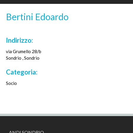
c
i
Bertini Edoardo
p
a
Indirizzo:
l
e
via Grumello 28/b
Sondrio
,
Sondrio
Categoria:
Socio
ANDI SONDRIO